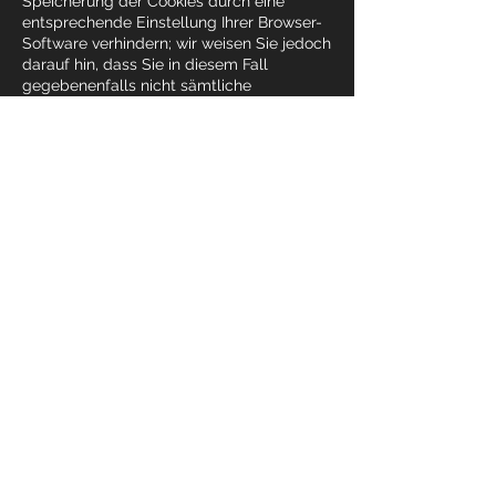
Speicherung der Cookies durch eine
entsprechende Einstellung Ihrer Browser-
Software verhindern; wir weisen Sie jedoch
darauf hin, dass Sie in diesem Fall
gegebenenfalls nicht sämtliche
Funktionen dieser Website vollumfänglich
werden nutzen können. Sie können
darüber hinaus die Erfassung der durch
das Cookie erzeugten und auf Ihre
Nutzung der Website bezogenen Daten
(inkl. Ihrer IP-Adresse) an Google sowie die
Verarbeitung dieser Daten durch Google
verhindern, indem Sie das unter dem
folgenden Link
(
http://tools.google.com/dlpage/gaoptout
?hl=de
) verfügbare Browser-Plugin
herunterladen und installieren.
Sie können die Erfassung durch Google
Analytics verhindern, indem Sie auf
folgenden Link klicken. Es wird ein Opt-
Out-Cookie gesetzt, das die zukünftige
Erfassung Ihrer Daten beim Besuch dieser
Website verhindert:
Google Analytics deaktivieren