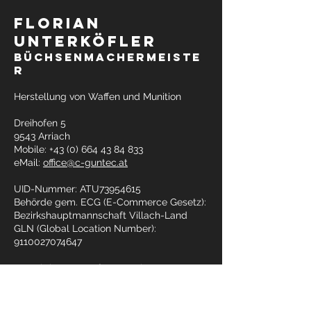
florian
unterköfler
Büchsenmachermeiste
r
Herstellung von Waffen und Munition
Dreihofen 5
9543 Arriach
Mobile:
+43 (0) 664 43 84 833
eMail:
office@c-guntec.at
UID-Nummer: ATU73954615
Behörde gem. ECG (E-Commerce Gesetz):
Bezirkshauptmannschaft Villach-Land
GLN (Global Location Number):
9110027074647
Berechtigung: Waffengewerbe
(Büchsenmacher) einschließlich des
Waffenhandels (mit nichtmilitärischen
Waffen)